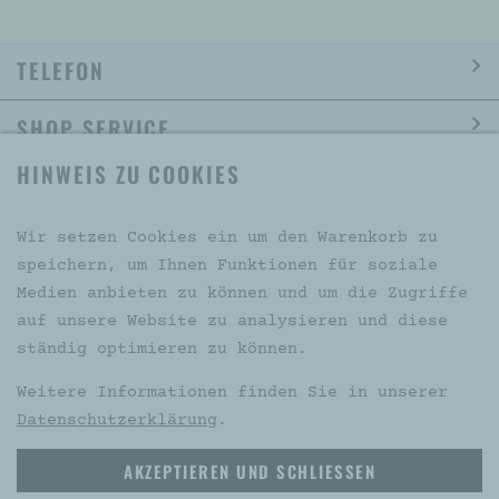
TELEFON
SHOP SERVICE
HINWEIS ZU COOKIES
INFORMATION
SOCIAL MEDIA
Wir setzen Cookies ein um den Warenkorb zu
speichern, um Ihnen Funktionen für soziale
Medien anbieten zu können und um die Zugriffe
auf unsere Website zu analysieren und diese
VERTRAG WIDERRUFEN
ständig optimieren zu können.
Weitere Informationen finden Sie in unserer
Datenschutzerklärung
.
* Alle Preise inkl. gesetzl. Mehrwertsteuer zzgl.
AKZEPTIEREN UND SCHLIESSEN
Versandkosten und ggf. Nachnahmegebühren, wenn nicht