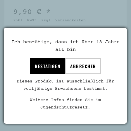
9,90 € *
inkl. MwSt. zzgl.
Versandkosten
Inhalt:
0,75 Liter
(€ 13,20 / 1 Liter)
Ich bestätige, dass ich über 18 Jahre
Artikel-Nr.:
7058
alt bin
Verfügbar
BESTÄTIGEN
ABBRECHEN
Dieses Produkt ist ausschließlich für
volljährige Erwachsene bestimmt.
IN DEN WARENKORB
Weitere Infos finden Sie im
Jugendschutzgesetz
.