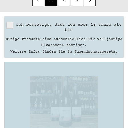
1
2
3
Ich bestätige, dass ich über 18 Jahre alt
bin
Einige Produkte sind ausschließlich für volljährige
Erwachsene bestimmt.
Weitere Infos finden Sie im
Jugendschutzgesetz
.