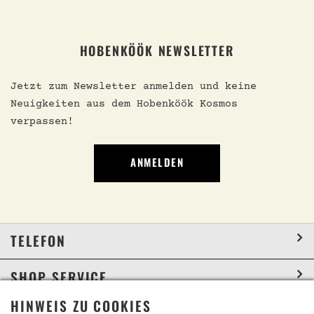
HOBENKÖÖK NEWSLETTER
Jetzt zum Newsletter anmelden und keine
Neuigkeiten aus dem Hobenköök Kosmos
verpassen!
ANMELDEN
TELEFON
SHOP SERVICE
HINWEIS ZU COOKIES
INFORMATION