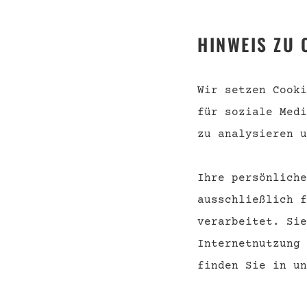
TELEFON
SHOP
HINWEIS ZU 
Telefonische Beratung
Event
unter:
Konta
Wir setzen Cooki
für soziale Medi
Versa
040 228 65 538
Zahlu
zu analysieren u
AGB
Ihre persönliche
Wider
ausschließlich f
verarbeitet. Sie
Internetnutzung
finden Sie in u