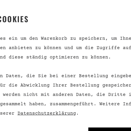
 SERVICE
INFORMATION
COOKIES
s
Geschenkgutscheine
kt
Über uns
es ein um den Warenkorb zu speichern, um Ihn
en anbieten zu können und um die Zugriffe au
nd und
Datenschutz
ngsbedingungen
nd diese ständig optimieren zu können.
Barrierefreiheit
Impressum
n Daten, die Sie bei einer Bestellung eingeb
rufsrecht
ür die Abwicklung Ihrer Bestellung gespeiche
 werden nicht mit anderen Daten, die Dritte 
VERTRAG WIDERRUFEN
 gesammelt haben, zusammengeführt.
Weitere Inf
nserer
Datenschutzerklärung
.