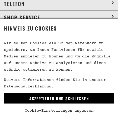
TELEFON
SHOP SERVICE
HINWEIS ZU COOKIES
INFORMATION
SOCIAL MEDIA
Wir setzen Cookies ein um den Warenkorb zu
speichern, um Ihnen Funktionen für soziale
Medien anbieten zu können und um die Zugriffe
auf unsere Website zu analysieren und diese
VERTRAG WIDERRUFEN
ständig optimieren zu können.
Weitere Informationen finden Sie in unserer
Datenschutzerklärung
.
* Alle Preise inkl. gesetzl. Mehrwertsteuer zzgl.
AKZEPTIEREN UND SCHLIESSEN
Versandkosten und ggf. Nachnahmegebühren, wenn nicht
anders beschrieben
Cookie-Einstellungen anpassen