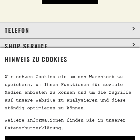
TELEFON
SHOP SERVICE
HINWEIS ZU COOKIES
INFORMATION
SOCIAL MEDIA
Wir setzen Cookies ein um den Warenkorb zu
speichern, um Ihnen Funktionen für soziale
Medien anbieten zu können und um die Zugriffe
auf unsere Website zu analysieren und diese
VERTRAG WIDERRUFEN
ständig optimieren zu können.
Weitere Informationen finden Sie in unserer
Datenschutzerklärung
.
* Alle Preise inkl. gesetzl. Mehrwertsteuer zzgl.