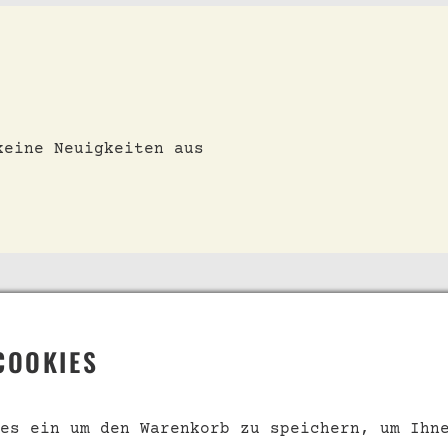
keine Neuigkeiten aus
 SERVICE
INFORMATION
COOKIES
s
Geschenkgutscheine
kt
Über uns
es ein um den Warenkorb zu speichern, um Ihn