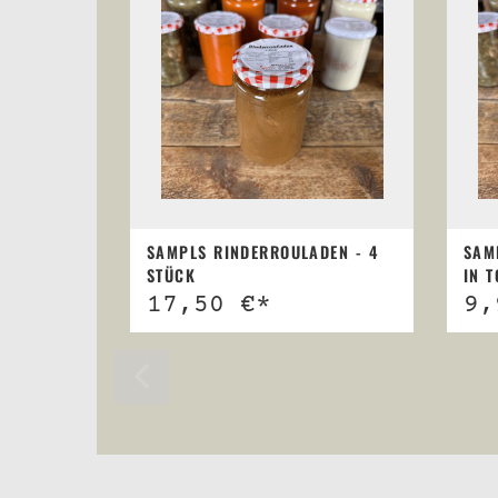
SAMPLS RINDERROULADEN - 4
SAM
STÜCK
IN 
SCH
17,50 €*
9,