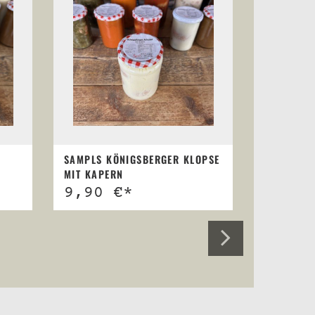
SAMPLS KÖNIGSBERGER KLOPSE
SAMPLS P
MIT KAPERN
HACKFLEI
9,90 €*
9,90 