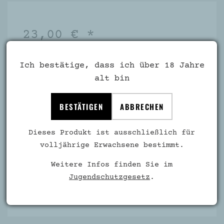
23,00 € *
inkl. MwSt. zzgl.
Versandkosten
Ich bestätige, dass ich über 18 Jahre
Inhalt:
0,75 Liter
(€ 30,67 / 1 Liter)
alt bin
Artikel-Nr.:
7641
BESTÄTIGEN
ABBRECHEN
Verfügbar
Dieses Produkt ist ausschließlich für
volljährige Erwachsene bestimmt.
Weitere Infos finden Sie im
Jugendschutzgesetz
.
IN DEN WARENKORB