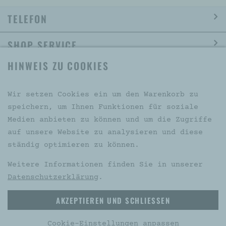
TELEFON
SHOP SERVICE
HINWEIS ZU COOKIES
INFORMATION
SOCIAL MEDIA
Wir setzen Cookies ein um den Warenkorb zu
speichern, um Ihnen Funktionen für soziale
Medien anbieten zu können und um die Zugriffe
auf unsere Website zu analysieren und diese
VERTRAG WIDERRUFEN
ständig optimieren zu können.
Weitere Informationen finden Sie in unserer
Datenschutzerklärung
.
* Alle Preise inkl. gesetzl. Mehrwertsteuer zzgl.
AKZEPTIEREN UND SCHLIESSEN
Versandkosten und ggf. Nachnahmegebühren, wenn nicht
anders beschrieben
Cookie-Einstellungen anpassen