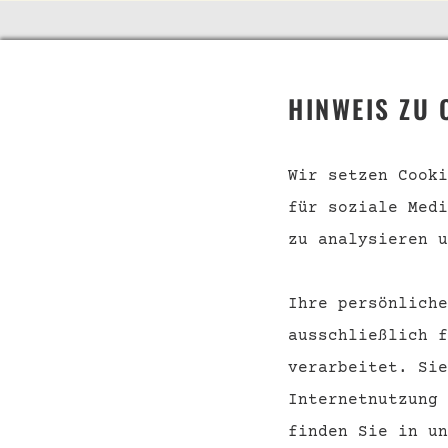
TELEFON
SHOP
HINWEIS ZU 
Telefonische Beratung
Event
unter:
Konta
Wir setzen Cooki
für soziale Medi
Versa
040 228 65 538
Zahlu
zu analysieren u
AGB
Ihre persönliche
Wider
ausschließlich f
verarbeitet. Sie
Internetnutzung
finden Sie in u