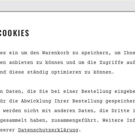
 SERVICE
INFORMATION
COOKIES
s
Geschenkgutscheine
kt
Über uns
es ein um den Warenkorb zu speichern, um Ihn
en anbieten zu können und um die Zugriffe au
nd und
Datenschutz
ngsbedingungen
nd diese ständig optimieren zu können.
Barrierefreiheit
Impressum
n Daten, die Sie bei einer Bestellung eingeb
rufsrecht
ür die Abwicklung Ihrer Bestellung gespeiche
 werden nicht mit anderen Daten, die Dritte 
VERTRAG WIDERRUFEN
 gesammelt haben, zusammengeführt.
Weitere Inf
nserer
Datenschutzerklärung
.