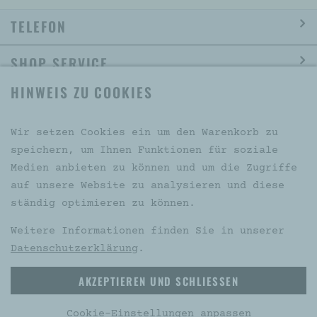
TELEFON
SHOP SERVICE
HINWEIS ZU COOKIES
INFORMATION
SOCIAL MEDIA
Wir setzen Cookies ein um den Warenkorb zu
speichern, um Ihnen Funktionen für soziale
Medien anbieten zu können und um die Zugriffe
auf unsere Website zu analysieren und diese
VERTRAG WIDERRUFEN
ständig optimieren zu können.
Weitere Informationen finden Sie in unserer
Datenschutzerklärung
.
* Alle Preise inkl. gesetzl. Mehrwertsteuer zzgl.
AKZEPTIEREN UND SCHLIESSEN
Versandkosten und ggf. Nachnahmegebühren, wenn nicht
anders beschrieben
Cookie-Einstellungen anpassen