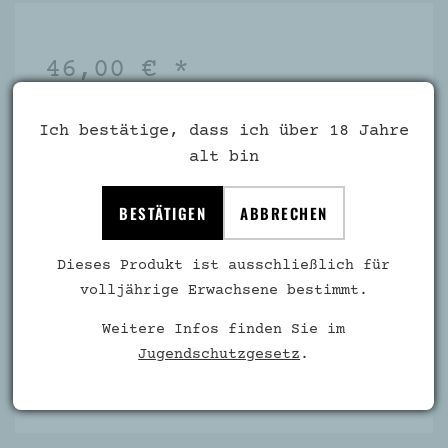
46,00 € *
inkl. MwSt. zzgl.
Versandkosten
Ich bestätige, dass ich über 18 Jahre
Inhalt:
0,75 Liter
(€ 61,33 / 1 Liter)
alt bin
Artikel-Nr.:
8235
BESTÄTIGEN
ABBRECHEN
Verfügbar
Dieses Produkt ist ausschließlich für
volljährige Erwachsene bestimmt.
Weitere Infos finden Sie im
Jugendschutzgesetz
.
IN DEN WARENKORB