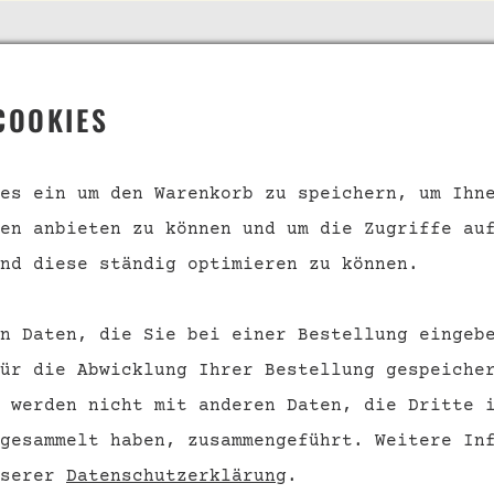
 SERVICE
INFORMATION
COOKIES
s
Geschenkgutscheine
kt
Über uns
es ein um den Warenkorb zu speichern, um Ihn
en anbieten zu können und um die Zugriffe au
nd und
Datenschutz
ngsbedingungen
nd diese ständig optimieren zu können.
Barrierefreiheit
Impressum
n Daten, die Sie bei einer Bestellung eingeb
rufsrecht
ür die Abwicklung Ihrer Bestellung gespeiche
 werden nicht mit anderen Daten, die Dritte 
VERTRAG WIDERRUFEN
 gesammelt haben, zusammengeführt.
Weitere Inf
nserer
Datenschutzerklärung
.