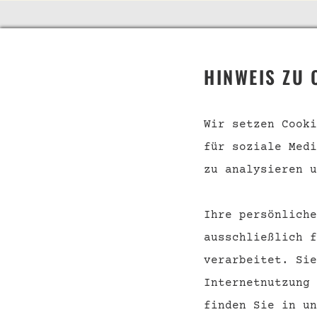
TELEFON
SHOP
HINWEIS ZU 
Telefonische Beratung
Event
unter:
Konta
Wir setzen Cooki
für soziale Medi
Versa
040 228 65 538
Zahlu
zu analysieren u
AGB
Ihre persönliche
Wider
ausschließlich f
verarbeitet. Sie
Internetnutzung
finden Sie in u