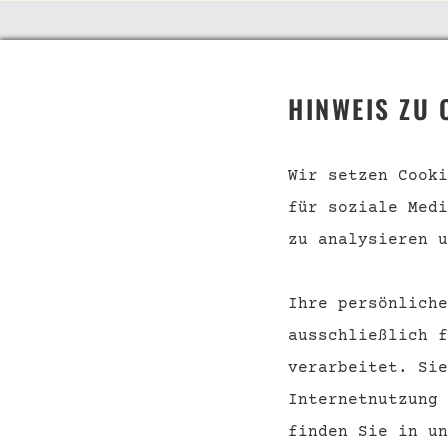
TELEFON
SHOP
HINWEIS ZU 
Telefonische Beratung
Event
unter:
Konta
Wir setzen Cooki
für soziale Medi
Versa
040 228 65 538
Zahlu
zu analysieren u
AGB
Ihre persönliche
Wider
ausschließlich f
verarbeitet. Sie
Internetnutzung
finden Sie in u