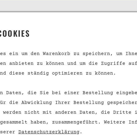
 SERVICE
INFORMATION
COOKIES
s
Geschenkgutscheine
kt
Über uns
es ein um den Warenkorb zu speichern, um Ihn
en anbieten zu können und um die Zugriffe au
nd und
Datenschutz
ngsbedingungen
nd diese ständig optimieren zu können.
Barrierefreiheit
Impressum
n Daten, die Sie bei einer Bestellung eingeb
rufsrecht
ür die Abwicklung Ihrer Bestellung gespeiche
 werden nicht mit anderen Daten, die Dritte 
VERTRAG WIDERRUFEN
 gesammelt haben, zusammengeführt.
Weitere Inf
nserer
Datenschutzerklärung
.